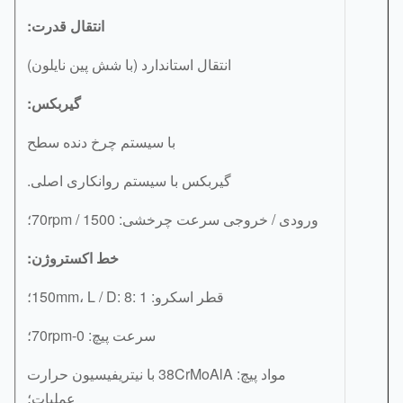
انتقال قدرت:
انتقال استاندارد (با شش پین نایلون)
گیربکس:
با سیستم چرخ دنده سطح
گیربکس با سیستم روانکاری اصلی.
ورودی / خروجی سرعت چرخشی: 1500 / 70rpm؛
خط اکستروژن:
قطر اسکرو: 150mm، L / D: 8: 1؛
سرعت پیچ: 0-70rpm؛
مواد پیچ: 38CrMoAlA با نیتریفیسیون حرارت
عملیات؛