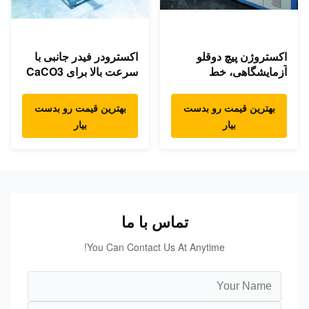
اکستروژن پیچ دوقلو
اکسترودر فیدر جانبی با
آزمایشگاهی، خط
سرعت بالا برای CaCO3
اکستروژن پیچ دوقلو برای
تالک TiO2 سیلیکا کربن
TPU TPE TPR
سیاه.
بهترین قیمت رو بدست
بهترین قیمت رو بدست
بیار
بیار
تماس با ما
You Can Contact Us At Anytime!