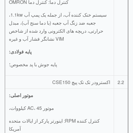
کنترل دما: کنترل دما OMRON
سیستم خنک کننده آب، از جمله یک پمپ آب 1.1kw،
جعبه ضد زنگ آب جعبه (با دما سنج آب)، مبدل
حرارتی، دریچه های الکترونی وارد شده از شاخص
VIM نشانگر فشار آب و غیره
پایه فولادی:
پایه جوش با پد مخصوص؛
2.
اکسترودر تک تک پیچ CSE150
موتور اصلی:
موتور AC، 45 کیلووات،
کنترل کننده RPM: اینورتر پارکر از ایالات متحده
آمریکا