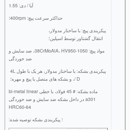
آیا / دی: 1.55
حداکثر سرعت پیچ: 400rpm؛
پیکربندی پیچ: با ساختار مدولار،
انتقال گشتاور توسط اسپلین؛
مواد پیچ: 38CrMoAlA، HV950-1050، ضد سایش و
ضد خوردگی
پیکربندی بشکه: با ساختار مدولار، هر یک با طول 4L
/ D، و بشکه های متصل با پیچ و مهره؛
ماده بشکه: # 45 فولاد، با خطی bi-metal linear
a301 در داخل بشکه ضد سایش و ضد خوردگی
HRC60-64
؛ پیکربندی بشکه توصیه شده: