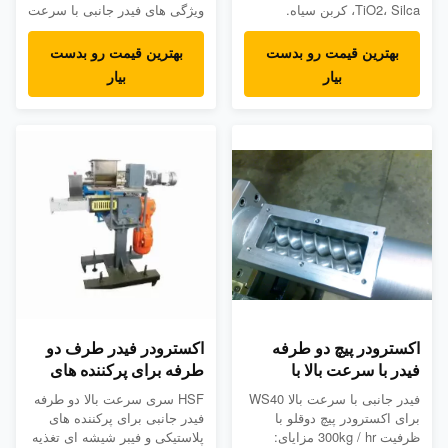
TiO2، Silca، کربن سیاه.
ویژگی های فیدر جانبی با سرعت
چارچوب فیدر جانبی با سرعت
بالا: پروفیل پیچ کامل با بخش
بالا: طراحی دقیق پیچ مدور، شما
های پیچ، شما لازم نیست که کل
بهترین قیمت رو بدست
بهترین قیمت رو بدست
مجبور نیستید کل پیچ تغذیه را
پیچ خوردگی را زمانی که آسیب
بیار
بیار
عوض کنید، فقط برخی از عناصر
دیده است، تغییر دهید، فقط
پیچ. گیربکس با سرعت بالا چرخ
قطعات قطعه آسیب دیده را
دنده ها و شفت دقیق، بلبرینگ
تغییر دهید. این هزینه را در طول
های وارداتی. تغذیه نیروی با
عملیات شما صرفه جویی می
سرعت بالا، سرعت حد...
کند. چرخ دنده بالا ...
اکسترودر پیچ دو طرفه
اکسترودر فیدر طرف دو
فیدر با سرعت بالا با
طرفه برای پرکننده های
ظرفیت 300 کیلوگرم /
پلاستیکی و فیدر شیشه ای
فیدر جانبی با سرعت بالا WS40
HSF سری سرعت بالا دو طرفه
ساعت
برای اکسترودر پیچ دوقلو با
فیدر جانبی برای پرکننده های
ظرفیت 300kg / hr مزایای:
پلاستیکی و فیبر شیشه ای تغذیه