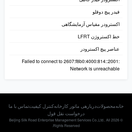
فیدر پیچ دوقلو
اکسترودر مقیاس آزمایشگاهی
خط اکستروژن LFRT
عناصر پیچ اکسترودر
Failed to connect to 2607:f8b0:4000:814::2001:
Network is unreachable
خانه
محصولات
دربارهی ما
تور کارخانه
کنترل کیفیت
تماس با ما
درخواست نقل قول
© 2026 Beijing Silk Road Enterprise Management Services Co.,Ltd.. All
Rights Reserved.