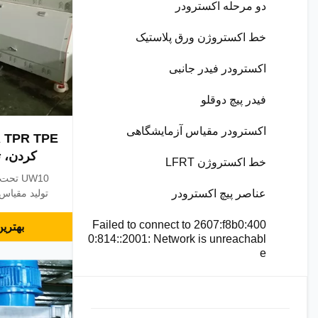
دو مرحله اکسترودر
خط اکستروژن ورق پلاستیک
اکسترودر فیدر جانبی
فیدر پیچ دوقلو
اکسترودر مقیاس آزمایشگاهی
کردن، تحت خط
خط اکستروژن LFRT
عناصر پیچ اکسترودر
Failed to connect to 2607:f8b0:400
بهتری
0:814::2001: Network is unreachabl
e