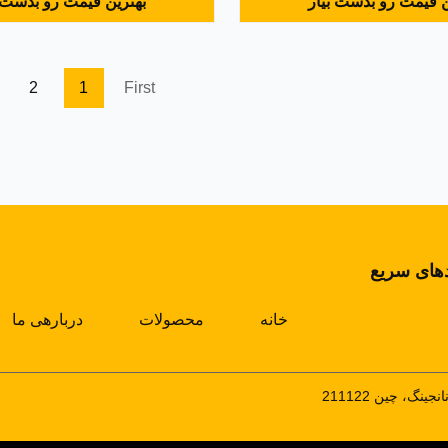
ن قیمت رو بدست بیار
بهترین قیمت رو بدست ب
قایسه با رشته، حلقه آب، سیستم
کیفیت بالا و رقابتی تر در مقا
خنک کننده هوا خنک کننده هوا . COWIN
EXTRUSION دارای تیم تحقیق و توسعه اصلی
گلوله سازی آب در چین است...
آلومینیومی با 
2
1
First
دهای سریع
خانه
محصولات
دربارهی ما