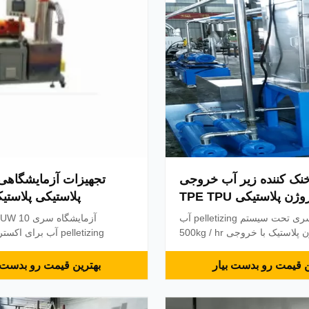
نک کننده زیر آب خروجی
تجهیزات آزمایشگاهی 
 پلاستیکی TPE TPU
پلاستیکی پلاستی
UW 50 سری تحت سیستم pelletizing آب
برای اکستروژن پلاستیک با خروجی 500kg / hr
pelletizing آب برای 
ی: ما بر نوآوری های تکنولوژی
تاسیسات عمومی: ما بر روی آخ
جدید تمرکز می کنیم که به سری UW ما کمک
ن قیمت رو بدست بیار
بهترین قیمت رو بدست ب
می کند که با کیفیت بالا و رقابتی تر باشند 1.
کمک می کند که با کیفیت بالا و رقا
توماتیک پنوماتیک اتوماتیک برای
1. سیستم تغذیه اتوماتیک پنوم
 پایدار و مداوم. تیغه برش که با
برای تضمین تولید پایدار و مداوم.