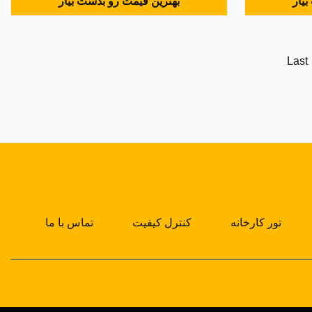
یار
بهترین قیمت رو بدست بیار
یسه با دیگران
در مقایسه با دیگران باشد. ویژگی های اصلی
باشد. ویژگی های اصلی سری UW ما تحت
سری UW ما تحت pelletizer آب به شرح زیر
pelletizer آب به شرح زیر است: 1. تیغه برش
است: 1. تیغه برش آلومینیومی با سایش ضد
سایش ضد آ...
آفتاب با سیستم ثابت ب...
Last
تور کارخانه
کنترل کیفیت
تماس با ما