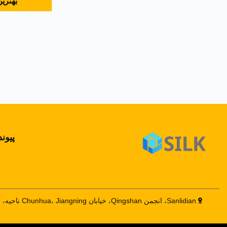
بهتری
اتفاق در م
سیستم 
پیون
Sanlidian، انجمن Qingshan، خیابان Chunhua، Jiangning ناحیه، نانجینگ، چین 211122