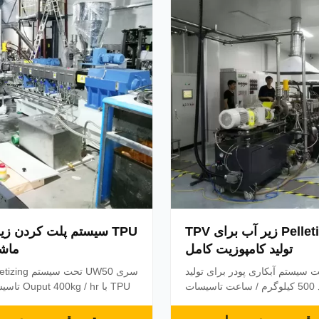
سر سیلندر ت...
با سر سیلندر تم
کامل Pelletizer زیر آب برای TPV
TPU سیستم پلت کردن زی
تولید کامپوزیت کامل
ماش
 تحت سیستم آبکاری پودر برای تولید
TPV با تولید 500 کیلوگرم / ساعت تاسیسات
TPU با  / hr
ه عنوان بهترین راه حل، در زیر
ما بر روی نوآوری های تکنولوژ
 سازی آب دارای مزیت قریب به
می کنیم که 