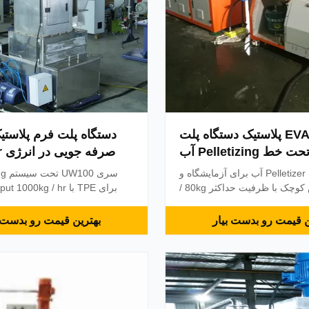
EVA TPR TPE پلاستیک دستگاه پلت
دستگاه پلت فرم پلاستی
 Pelletizing آب
صر
UW10 تحت Pelletizer آب برای آزمایشگاه و
تولید مقیاس کوچک با ظرفیت حداکثر 80kg /
ساعت مشخصات فنی نه نام تحویل تعداد 1.0
عمومی: ما بر روی نوآوری های تک
تحت خطوط قرقاول آب 1.1 آداپتور 1set این
ن قیمت رو بدست بیار
بهترین قیمت رو بدست ب
آداپتور اکسترودر را با COWIN UW10 تحت
کند با کیفیت بالا و رقابتی تر
سیستم گلوله سازی آب متصل می کند 1.2
شیر دیفرانسیل 1set از جمله آداپتور ساخته
شده از 38CrMoAlA، ...
برش آلومینیومی با 