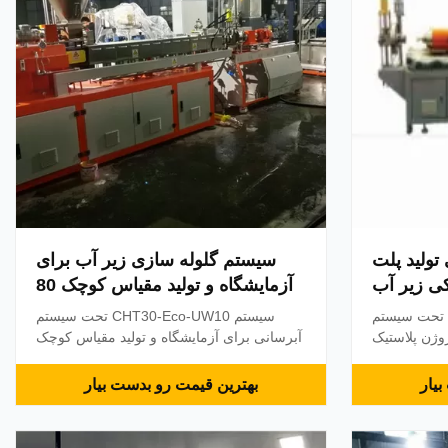
تولید پلت
سیستم گلوله سازی زیر آب برای
کی زیر آب
آزمایشگاه و تولید مقیاس کوچک 80
کیلوگرم / ساعت
آزمایشگاه سری UW 10 تحت سیستم
سیستم CHT30-Eco-UW10 تحت سیستم
اکستروژن پلاستیک
آبرسانی برای آزمایشگاه و تولید مقیاس کوچک
رین فن آوری
با ظرفیت حداکثر 80 کیلوگرم / ساعت
نوآوری تمرکز می کنیم که به سری UW ما
مشخصات فنی نه نام تحویل تعداد 1.0 واحدهای
یار
بهترین قیمت رو بدست بیار
بتی تر باشند
فروش مواد اولیه 1.1 فیدر اصلی 1set قدرت
اتیک اتوماتیک
موتور: 0.37kw اینورتر ABB حالت تغذیه:
 تیغه برش که
توسط پیچ دوقلو قطعات تماس با مواد از فولاد