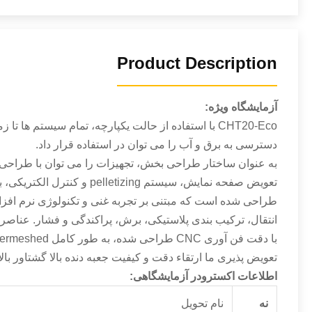
Product Description
آزمایشگاه ویژه:
CHT20-Eco با استفاده از حالت یکپارچه، تمام سیستم ها تا زمانی که به پایه اصلی نصب شده اند نصب شوند
دسترسی به برق و آب را می توان در استفاده قرار داد.
به عنوان ساختار طراحی بخش، تجهیزات را می توان با طراحی های مختلف L / D، 
تعویض صفحه نمایش، سیستم pelletizing و کنترل الکتریکی، به انعطاف پذیری نیازهای منحصر به فرد از فرایند مختلف را برآورده می کند. برای کمک به درک بهتر از مواد مختلف، پیکربندی پیچ
طراحی شده است که مبتنی بر تجربه غنی و تکنولوژی نرم افزار
انتقال، ترکیب بندی پلاستیکی، برش، پراکندگی و فشار. عناصر 
با دقت فن آوری CNC طراحی شده، به طور کامل intermeshed، ارائه خود تمیز کردن و آسان است
تعویض پذیری ما ارتقاء دقت و کیفیت جعبه دنده بالا گشتاور با
اطلاعات اکسترودر آزمایشگاهی:
نه
نام تحویل