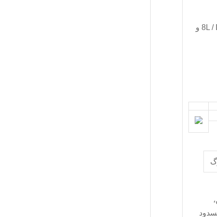
پیکربندی بشکه: با ساختار مدولار، هر یک با طول 8L / D و
گ
،
مسدود