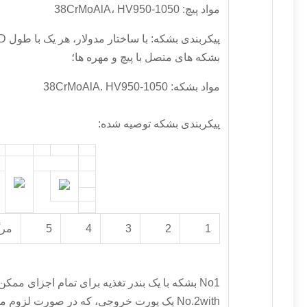
مواد پیچ: 38CrMoAlA، HV950-1050
بشکه های متصل با پیچ و مهره ها؛
مواد بشکه: 38CrMoAlA. HV950-1050
پیکربندی بشکه توصیه شده:
1
2
3
4
5
مر
No1 بشکه با یک بندر تغذیه برای تمام اجزای ممکن
No.2with یک پورت خروجی، که در صورت لزوم 