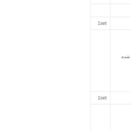
1set
ضد زنگ 304 ساخته شده
1set