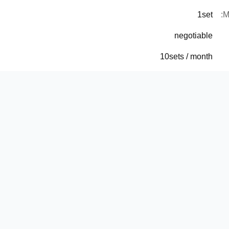
1set
M
negotiable
10sets / month