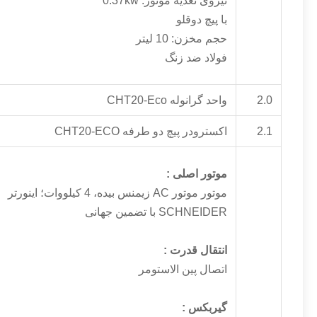
نیروی تغذیه موتور: 0.37kw
با پیچ دوقلو
حجم مخزن: 10 لیتر
فولاد ضد زنگ
2.0
واحد گرانوله CHT20-Eco
2.1
اکسترودر پیچ دو طرفه CHT20-ECO
موتور اصلی
:
موتور موتور AC زیمنس بیده، 4 کیلووات؛ اینورتر
SCHNEIDER با تضمین جهانی
انتقال قدرت
:
اتصال پین الاستومر
گیربکس
: