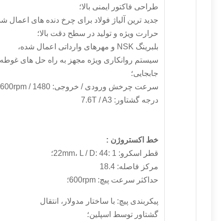
طراحی فاکتور ایمنی بالا؛
جدید ترین آلیاژ فولاد برای چرخ دنده های اعمال شد
حرارت ویژه و تولید در سطح دقت بالا؛
بلبرینگ NSK و مهرهای وارداتی اعمال شده،
سیستم روانکاری ویژه مجهز به راه حل های غوطه 
جابجایی؛
سرعت چرخش ورودی / خروجی: 1480 / 600rpm؛
درجه گشتاور: 7.6T / A3
خط اکستروژن
:
قطر اسکرو: 22mm، L / D: 44: 1؛
مرکز فاصله: 18.4
حداکثر سرعت پیچ: 600rpm؛
پیکربندی پیچ: با ساختار مدولار، انتقال
گشتاور توسط اسپلین؛